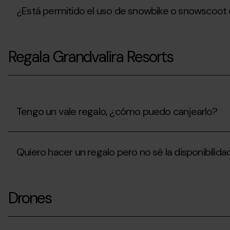
todos
¿Está permitido el uso de snowbike o snowscoot 
los
telecabinas?
¿Está
permitido
Regala Grandvalira Resorts
el
uso
de
snowbike
o
snowscoot
en
Tengo un vale regalo, ¿cómo puedo canjearlo?
pistas?
Tengo
un
Quiero hacer un regalo pero no sé la disponibilid
vale
regalo,
¿cómo
Quiero
puedo
hacer
canjearlo?
Drones
un
regalo
pero
no