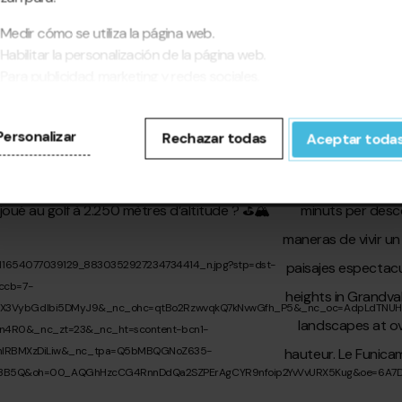
Medir cómo se utiliza la página web.
Habilitar la personalización de la página web.
Para publicidad, marketing y redes sociales.
pinchar en 'Aceptar todas', permite la instalación de las cookies. Si
fieres configurarlas tú mismo, pincha en 'Configurar'.
Personalizar
Rechazar todas
Aceptar toda