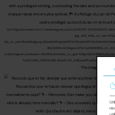
Uti
nec
uti