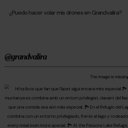
sé
la
disponibilidad
¿Puedo hacer volar mis drones en Grandvalira?
de
fechas.
¿Puedo
¿Tenéis
hacer
alguna
volar
opción?
mis
drones
en
@grandvalira
Grandvalira?