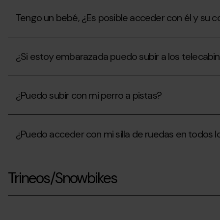
Tengo un bebé, ¿Es posible acceder con él y su c
Tengo
un
¿Si estoy embarazada puedo subir a los telecabi
bebé,
¿Es
posible
¿Si
acceder
estoy
con
¿Puedo subir con mi perro a pistas?
embarazada
él
puedo
y
subir
¿Puedo
su
a
subir
cochecito
los
¿Puedo acceder con mi silla de ruedas en todos l
con
a
telecabinas?
mi
los
perro
telecabinas?
¿Puedo
a
acceder
pistas?
Trineos/Snowbikes
con
mi
silla
de
ruedas
en