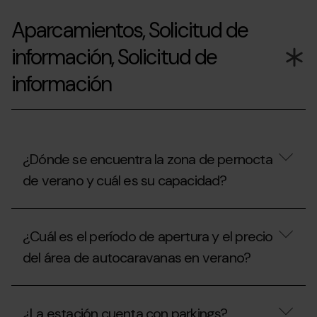
¿Cuál
es
Aparcamientos, Solicitud de
el
horario
información, Solicitud de
de
taquillas
para
información
comprar
y/o
recoger
mis
forfaits?
¿Dónde se encuentra la zona de pernocta
de verano y cuál es su capacidad?
¿Dónde
se
¿Cuál es el período de apertura y el precio
encuentra
la
del área de autocaravanas en verano?
zona
de
pernocta
¿Cuál
de
es
¿La estación cuenta con parkings?
verano
el