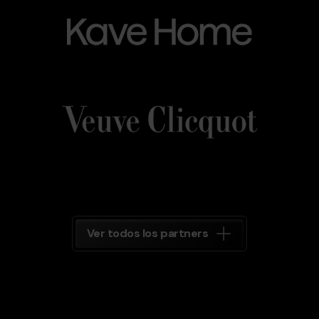
Home
Veuve_Clicquot.png
Grandvalira
Veuve
Clicquot
Grandvalira
Ver todos los partners