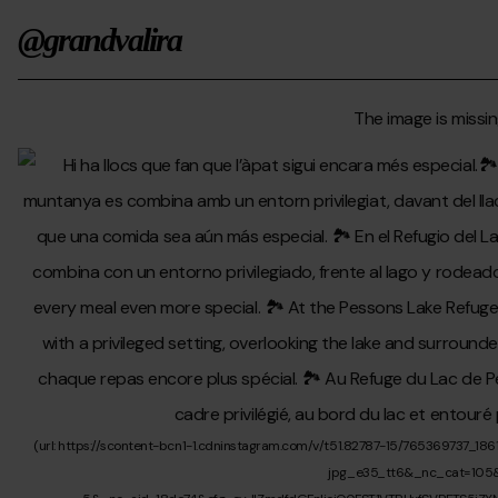
de
la
@grandvalira
estación?