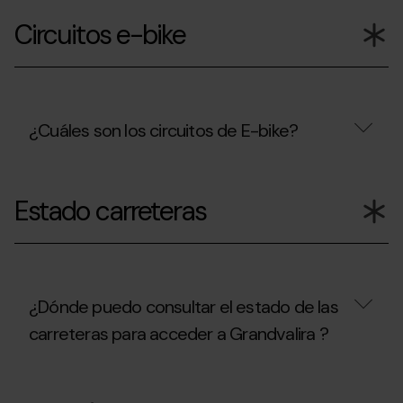
la
más
Circuitos e-bike
temporada?
económico
comprar
el
forfait
en
la
web
¿Cuáles son los circuitos de E-bike?
que
en
¿Cuáles
las
son
taquillas?
Estado carreteras
los
circuitos
de
E-
bike?
¿Dónde puedo consultar el estado de las
carreteras para acceder a Grandvalira ?
¿Dónde
puedo