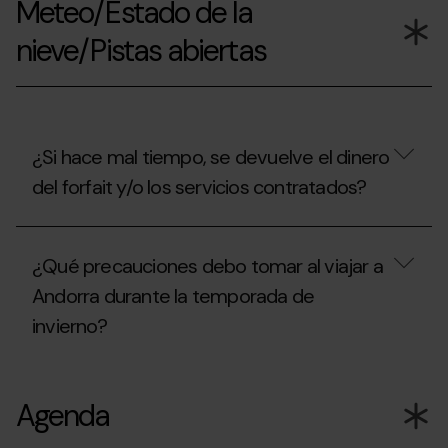
Meteo/Estado de la
consultar
el
nieve/Pistas abiertas
estado
de
las
carreteras
para
acceder
a
¿Si hace mal tiempo, se devuelve el dinero
Grandvalira
del forfait y/o los servicios contratados?
?
¿Si
hace
¿Qué precauciones debo tomar al viajar a
mal
tiempo,
Andorra durante la temporada de
se
invierno?
devuelve
el
dinero
¿Qué
del
precauciones
forfait
Agenda
debo
y/o
tomar
los
al