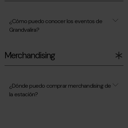
servicios
viajar
contratados?
a
Andorra
durante
¿Cómo puedo conocer los eventos de
la
Grandvalira?
temporada
de
invierno?
¿Cómo
puedo
Merchandising
conocer
los
eventos
de
Grandvalira?
¿Dónde puedo comprar merchandising de
la estación?
¿Dónde
puedo
comprar
merchandising