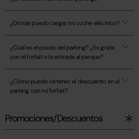
y
período
cuál
de
¿La
es
apertura
estación
su
y
¿Dónde puedo cargar mi coche eléctrico?
cuenta
capacidad?
el
con
precio
parkings?
¿Dónde
del
puedo
área
¿Cuál es el precio del parking? ¿Es gratis
cargar
de
mi
autocaravanas
con el forfait o la entrada al parque?
coche
en
eléctrico?
verano?
¿Cuál
es
¿Cómo puedo obtener el descuento en el
el
precio
parking con mi forfait?
del
parking?
¿Es
¿Cómo
gratis
puedo
Promociones/Descuentos
con
obtener
el
el
forfait
descuento
o
en
la
el