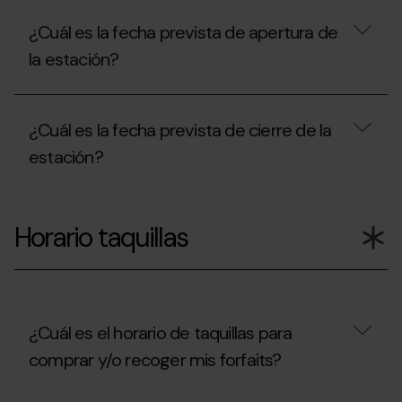
¿Cuál es la fecha prevista de apertura de
la estación?
¿Cuál
es
¿Cuál es la fecha prevista de cierre de la
la
fecha
estación?
prevista
de
apertura
¿Cuál
de
es
Horario taquillas
la
la
estación?
fecha
prevista
de
cierre
de
la
¿Cuál es el horario de taquillas para
estación?
comprar y/o recoger mis forfaits?