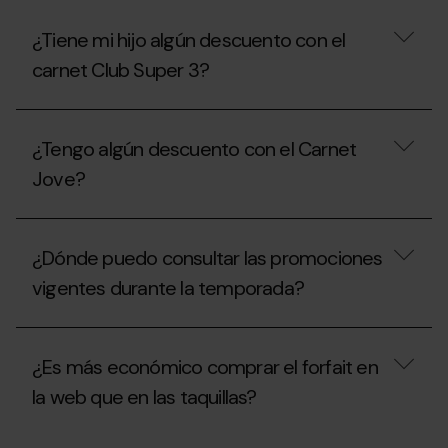
entrada
parking
al
con
¿Tiene mi hijo algún descuento con el
parque?
mi
carnet Club Super 3?
forfait?
¿Tiene
mi
¿Tengo algún descuento con el Carnet
hijo
algún
Jove?
descuento
con
el
¿Tengo
carnet
algún
¿Dónde puedo consultar las promociones
Club
descuento
Super
con
vigentes durante la temporada?
3?
el
Carnet
Jove?
¿Dónde
puedo
¿Es más económico comprar el forfait en
consultar
las
la web que en las taquillas?
promociones
vigentes
durante
¿Es