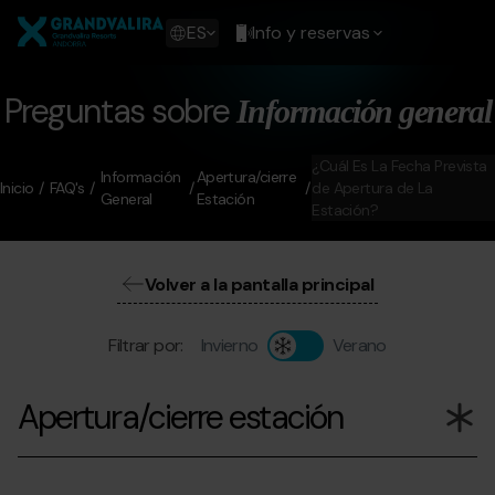
Pasar
Grandvalira
al
Show
ES
Info y reservas
contenido
available
principal
languages
Mostrar
Preguntas sobre
Información general
mensaje
¿Cuál Es La Fecha Prevista
Información
Apertura/cierre
Inicio
FAQ's
de Apertura de La
General
Estación
Estación?
Volver a la pantalla principal
Filtrar por:
Invierno
Verano
Apertura/cierre estación