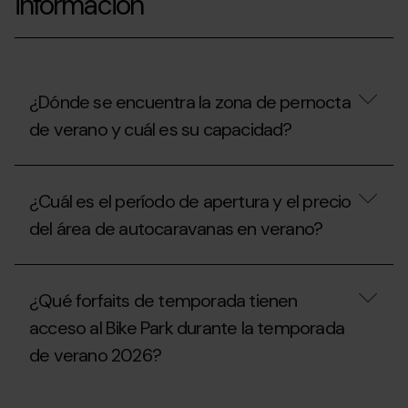
información
¿Dónde se encuentra la zona de pernocta
de verano y cuál es su capacidad?
¿Dónde
se
¿Cuál es el período de apertura y el precio
encuentra
la
del área de autocaravanas en verano?
zona
de
pernocta
¿Cuál
de
es
¿Qué forfaits de temporada tienen
verano
el
y
período
acceso al Bike Park durante la temporada
cuál
de
es
de verano 2026?
apertura
su
y
capacidad?
el
¿Qué
precio