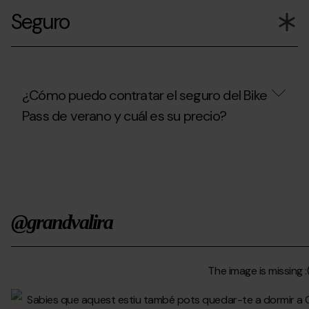
forfaits
del
Seguro
de
área
temporada
de
tienen
autocaravanas
acceso
en
al
verano?
Bike
Park
¿Cómo puedo contratar el seguro del Bike
durante
Pass de verano y cuál es su precio?
la
temporada
de
¿Cómo
verano
puedo
2026?
contratar
el
seguro
del
@grandvalira
Bike
Pass
de
verano
y
cuál
es