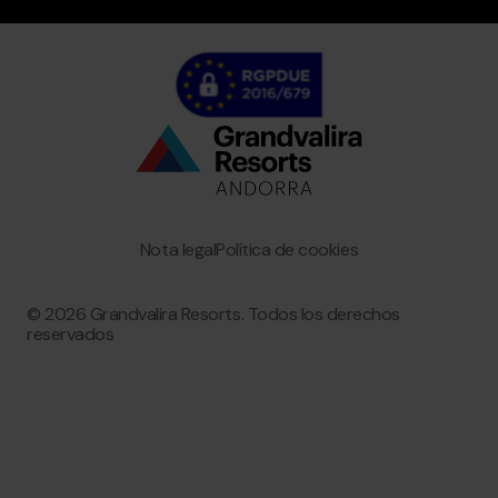
Bottom
menu
Granvalira
Nota legal
Política de cookies
© 2026 Grandvalira Resorts. Todos los derechos
reservados