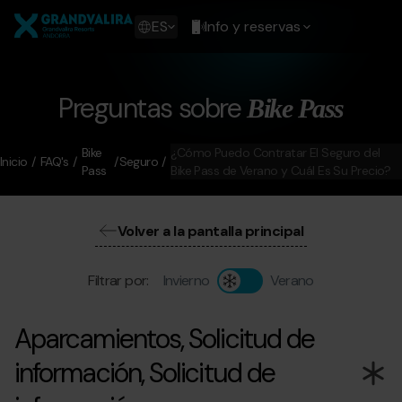
Pasar
Grandvalira
al
Show
ES
Info y reservas
contenido
available
principal
languages
Mostrar
mensaje
Preguntas sobre
Bike Pass
Bike
¿Cómo Puedo Contratar El Seguro del
Inicio
FAQ's
Seguro
Pass
Bike Pass de Verano y Cuál Es Su Precio?
Volver a la pantalla principal
Filtrar por:
Invierno
Verano
Aparcamientos, Solicitud de
información, Solicitud de