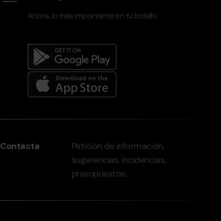
Ahora, lo más importante en tu bolsillo
Menú
del
peu
Contacta
Petición de información,
-
sugerencias, incidencias,
grandvalira.com
presupuestos...