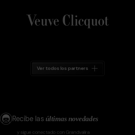
Veuve_Clicquot.png
Grandvalira
Veuve
Clicquot
Grandvalira
Ver todos los partners
Recibe las
últimas novedades
y sigue conectado con Grandvalira