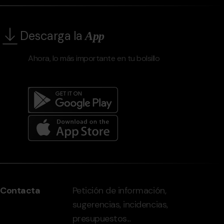
Descarga la
App
Ahora, lo más importante en tu bolsillo
Menú
del
peu
Contacta
Petición de información,
-
sugerencias, incidencias,
grandvalira.com
presupuestos...