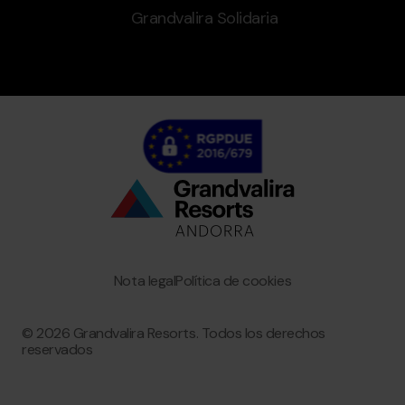
Grandvalira Solidaria
Bottom
menu
Granvalira
Nota legal
Política de cookies
© 2026 Grandvalira Resorts. Todos los derechos
reservados