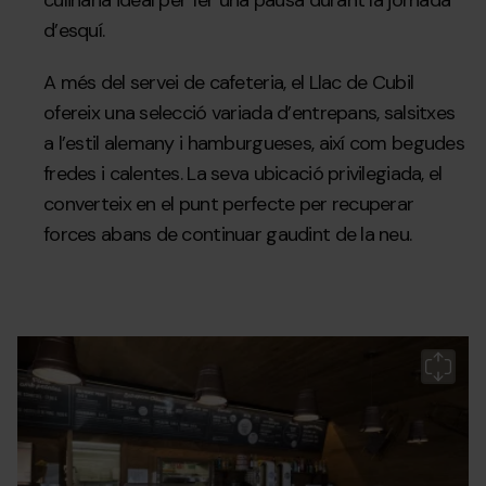
culinària ideal per fer una pausa durant la jornada
d’esquí.
A més del servei de cafeteria, el Llac de Cubil
ofereix una selecció variada d’entrepans, salsitxes
a l’estil alemany i hamburgueses, així com begudes
fredes i calentes. La seva ubicació privilegiada, el
converteix en el punt perfecte per recuperar
forces abans de continuar gaudint de la neu.
LLAC-
Grandvalira
Ll
Gr
Gr
DE-
d
f
CUBIL-
Cu
ll
(10)-2.jpg
c2