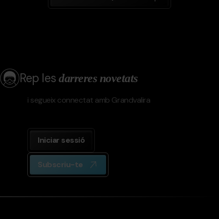
Rep les
darreres novetats
i segueix connectat amb Grandvalira
Iniciar sessió
Subscriu-te