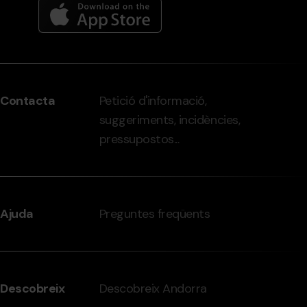
Menú
del
peu
Contacta
Petició d'informació,
-
suggeriments, incidències,
grandvalira.com
pressupostos...
Ajuda
Preguntes freqüents
Descobreix
Descobreix Andorra