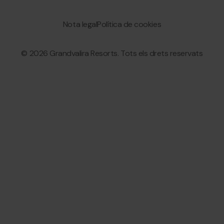
Bottom
menu
Granvalira
Nota legal
Política de cookies
© 2026 Grandvalira Resorts. Tots els drets reservats