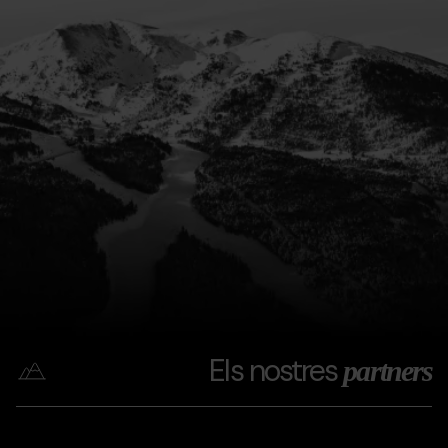
Els nostres
partners
Coca
Grandvalira
Coca