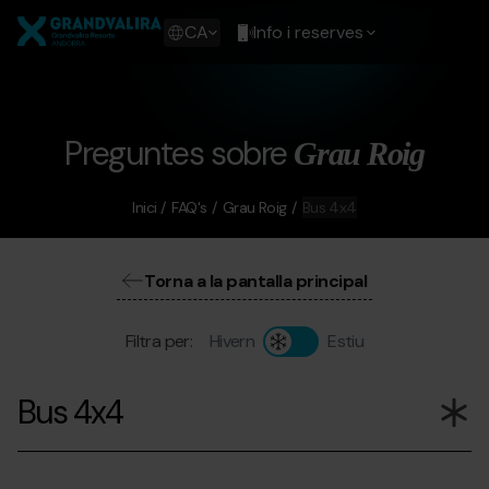
Vés
Grandvalira
al
Show
CA
Info i reserves
contingut
available
languages
Show
message
Preguntes sobre
Grau Roig
Inici
FAQ's
Grau Roig
Bus 4x4
Torna a la pantalla principal
Filtra per:
Hivern
Estiu
Bus 4x4