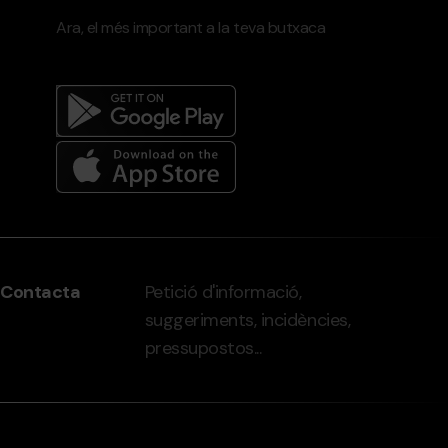
Ara, el més important a la teva butxaca
Menú
del
peu
Contacta
Petició d'informació,
-
suggeriments, incidències,
grandvalira.com
pressupostos...