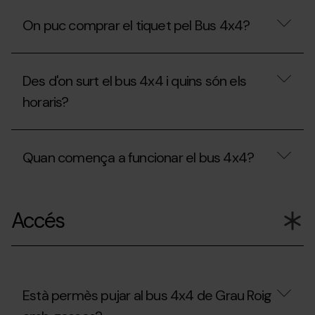
On puc comprar el tiquet pel Bus 4x4?
On
puc
Des d'on surt el bus 4x4 i quins són els
comprar
el
horaris?
tiquet
pel
Bus
Des
4x4?
d'on
Quan comença a funcionar el bus 4x4?
surt
el
bus
Quan
4x4
comença
i
Accés
a
quins
funcionar
són
el
els
bus
horaris?
4x4?
Està permès pujar al bus 4x4 de Grau Roig