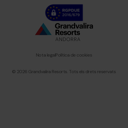
Bottom
menu
Granvalira
Nota legal
Política de cookies
© 2026 Grandvalira Resorts. Tots els drets reservats