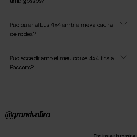
amb gossos?
Està
permès
Puc pujar al bus 4x4 amb la meva cadira
pujar
al
de rodes?
bus
4x4
de
Puc
Grau
pujar
Puc accedir amb el meu cotxe 4x4 fins a
Roig
al
amb
bus
Pessons?
gossos?
4x4
amb
la
Puc
meva
accedir
cadira
amb
de
el
rodes?
meu
cotxe
@grandvalira
4x4
fins
a
Pessons?