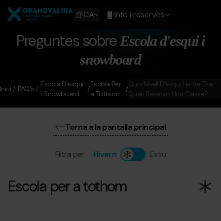
Vés
Grandvalira
al
Show
CA
Info i reserves
contingut
available
languages
Preguntes sobre
Escola d'esqui i
Show
message
snowboard
Escola D'esqui
Escola Per
Quin Nivell D'esquí He de Triar
Inici
FAQ's
i Snowboard
a Tothom
Quan Reservo Una Classe?
Torna a la pantalla principal
Filtra per:
Hivern
Estiu
Escola per a tothom