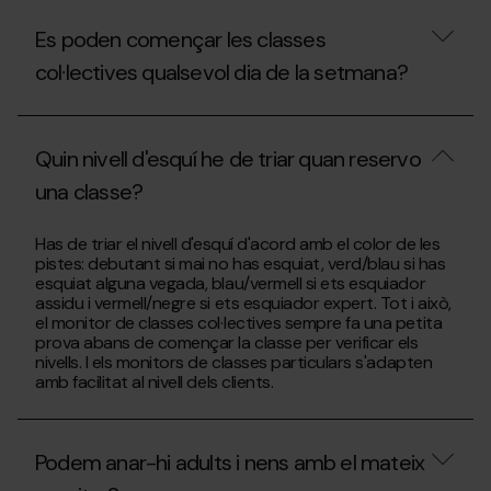
Es poden començar les classes
col·lectives qualsevol dia de la setmana?
Es
poden
Quin nivell d'esquí he de triar quan reservo
començar
les
una classe?
classes
col·lectives
qualsevol
Quin
Has de triar el nivell d'esquí d'acord amb el color de les
dia
nivell
pistes: debutant si mai no has esquiat, verd/blau si has
de
d'esquí
esquiat alguna vegada, blau/vermell si ets esquiador
la
he
assidu i vermell/negre si ets esquiador expert. Tot i això,
setmana?
de
el monitor de classes col·lectives sempre fa una petita
triar
prova abans de començar la classe per verificar els
quan
nivells. I els monitors de classes particulars s'adapten
reservo
amb facilitat al nivell dels clients.
una
classe?
Podem anar-hi adults i nens amb el mateix