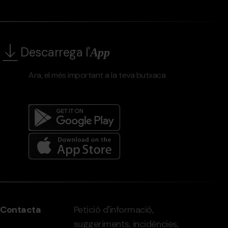
Descarrega l'
App
Ara, el més important a la teva butxaca
Menú
del
peu
Contacta
Petició d'informació,
-
suggeriments, incidències,
grandvalira.com