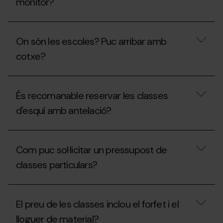
monitor?
Podem
anar-
On són les escoles? Puc arribar amb
hi
adults
cotxe?
i
nens
amb
On
el
són
És recomanable reservar les classes
mateix
les
monitor?
escoles?
d'esquí amb antelació?
Puc
arribar
amb
És
cotxe?
recomanable
Com puc sol·licitar un pressupost de
reservar
les
classes particulars?
classes
d'esquí
amb
Com
antelació?
puc
El preu de les classes inclou el forfet i el
sol·licitar
un
lloguer de material?