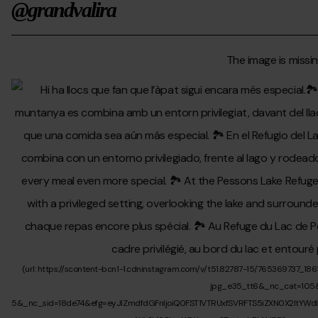
@grandvalira
de
contractar
classes
a
l'escola
d'esquí?