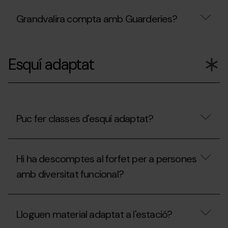
El
Surten
preu
a
Grandvalira compta amb Guarderies?
de
pistes?
les
classes
Grandvalira
infantils
compta
inclou
Esquí adaptat
amb
forfet?
Guarderies?
Puc fer classes d'esquí adaptat?
Puc
fer
Hi ha descomptes al forfet per a persones
classes
d'esquí
amb diversitat funcional?
adaptat?
Hi
ha
Lloguen material adaptat a l'estació?
descomptes
al