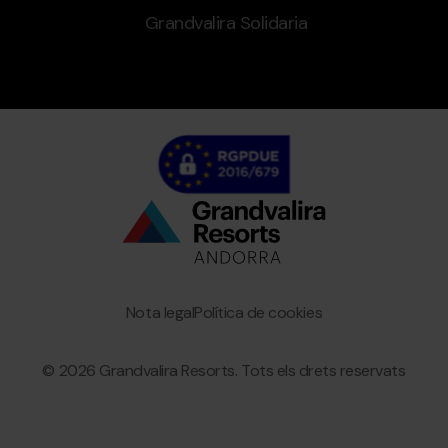
Grandvalira Solidaria
Bottom
menu
Granvalira
Nota legal
Política de cookies
© 2026 Grandvalira Resorts. Tots els drets reservats