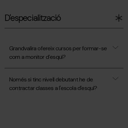
forfet
Lloguen
per
material
a
D'especialització
adaptat
persones
a
amb
l'estació?
diversitat
funcional?
Grandvalira ofereix cursos per formar-se
com a monitor d’esquí?
Grandvalira
ofereix
Només si tinc nivell debutant he de
cursos
per
contractar classes a l'escola d'esquí?
formar-
se
com
Només
a
si
monitor
tinc
d’esquí?
nivell
debutant
he