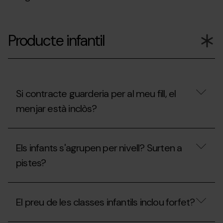
pressupost
de
classes
El
particulars?
preu
Producte infantil
de
les
classes
inclou
el
forfet
i
Si contracte guarderia per al meu fill, el
el
menjar està inclòs?
lloguer
de
material?
Si
contracte
Els infants s'agrupen per nivell? Surten a
guarderia
per
pistes?
al
meu
fill,
Els
el
infants
El preu de les classes infantils inclou forfet?
menjar
s'agrupen
està
per
inclòs?
nivell?