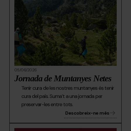
05/06/2026
Jornada de Muntanyes Netes
Tenir cura de les nostres muntanyes és tenir
cura del país. Suma’t a una jornada per
preservar-les entre tots.
Descobreix-ne més
PERETOL-
Grandvalira
Pereto