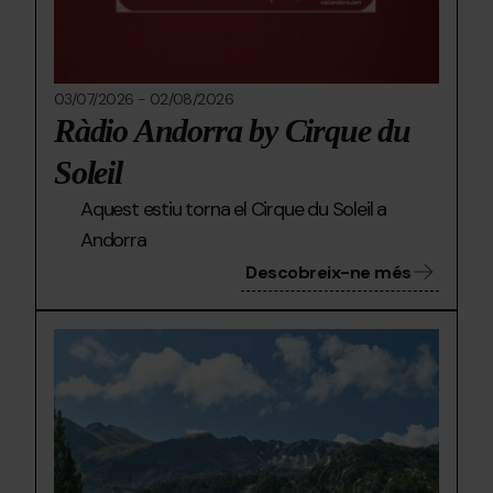
03/07/2026
-
02/08/2026
Ràdio Andorra by Cirque du
Soleil
Aquest estiu torna el Cirque du Soleil a
Andorra
Descobreix-ne més
muntañes-
Grandvalira
munta
netes.png
netes