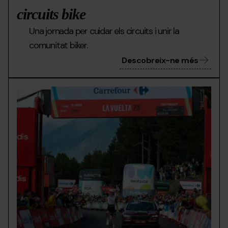
circuits bike
Una jornada per cuidar els circuits i unir la
comunitat biker.
Descobreix-ne més
ciclisme_PA.jpg
Grandvalira
La
Vuel
Pal
Arins