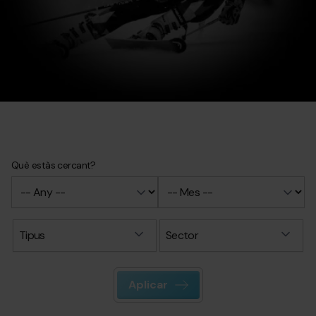
Què estàs cercant?
Valid
date
(date_range)
Tipus
Sector
Aplicar