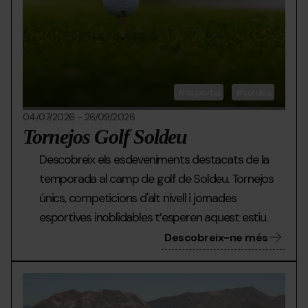
esportiu
soldeu
04/07/2026
-
26/09/2026
Tornejos Golf Soldeu
Descobreix els esdeveniments destacats de la
temporada al camp de golf de Soldeu. Tornejos
únics, competicions d'alt nivell i jornades
esportives inoblidables t’esperen aquest estiu.
Descobreix-ne més
Bike.png
Grandvalira
bike