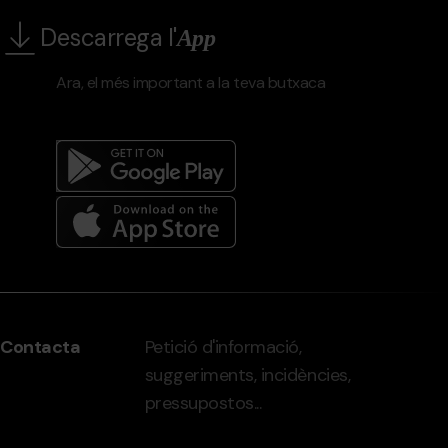
Descarrega l'
App
Ara, el més important a la teva butxaca
Menú
del
peu
Contacta
Petició d'informació,
-
suggeriments, incidències,
grandvalira.com
pressupostos...