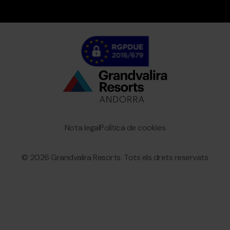
Bottom
menu
Granvalira
Nota legal
Política de cookies
© 2026 Grandvalira Resorts. Tots els drets reservats