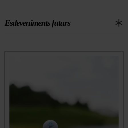
Esdeveniments futurs
golfe.png
Grandvalira
golf