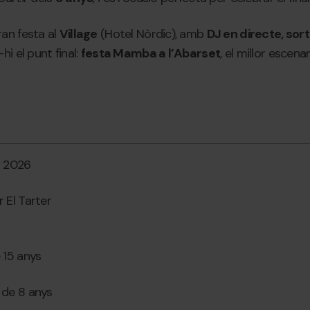
an festa al
Village
(Hotel Nòrdic), amb
DJ en directe, sor
-hi el punt final:
festa Mamba a l’Abarset
, el millor escena
l 2026
r El Tarter
e 15 anys
r de 8 anys