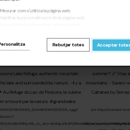
Mesurar com s'utilitza la pàgina web.
Habilitar la personalització de la pàgina web.
Per publicitat, màrqueting i xarxes socials.
punxar a 'D'acord totes', permets la instal·lació de les cookies. Si
fereixes configurar-les tu mateix, punxa a 'Configura'.
Personalitza
Rebutjar totes
Acceptar tote