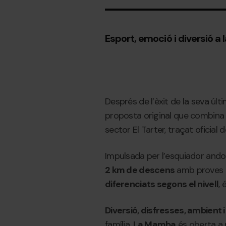
Esport, emoció i diversió 
Després de l’èxit de la seva últ
proposta original que combina c
sector El Tarter, traçat oficial 
Impulsada per l’esquiador and
2 km de descens
amb proves es
diferenciats segons el nivell
,
Diversió, disfresses, ambient i
família,
La Mamba
és oberta a 