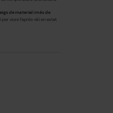
teigs de material i més de
ri per viure l’après-ski en estat