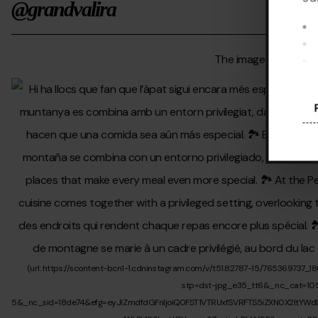
@grandvalira
Al 
pre