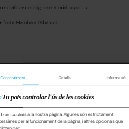
etàl·lic + sorteig de material esportiu
+ festa Mamba a l’Abarset
Consentiment
Detalls
Informació
Tu pots controlar l'ús de les cookies
litzem cookies a la nostra pàgina. Algunes són estrictament
essàries per al funcionament de la pàgina, i altres opcionals que
tilitzen per: