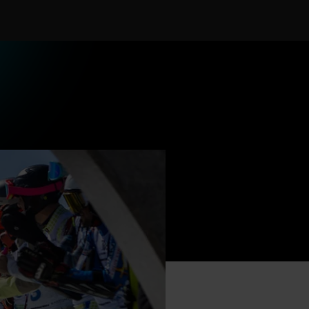
oan Verdú presentando la Mamba Ski Race 2026 en rueda de prensa