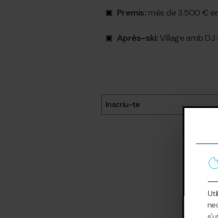
Premis:
més de 3.500 € en m
Après-ski:
Village amb DJ 
Inscriu-te
Uti
nec
s'u