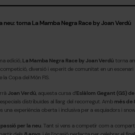
a la neu: torna La Mamba Negra Race by Joan Verdú
ima edició,
La Mamba Negra Race by Joan Verdú
torna am
ompetició, diversió i esperit de comunitat en un escenari
de la Copa del Món FIS.
orrà
Joan Verdú
, aquesta cursa d’
Eslàlom Gegant (GS) de
pecials distribuïdes al llarg del recorregut. Amb
més de 
 és una experiència oberta i inclusiva per a esquiadors i sn
 passió per la neu
. Tant si vens a competir com a compart
partir dels
8 anys
, i és l’ocasió perfecta per celebrar el fi