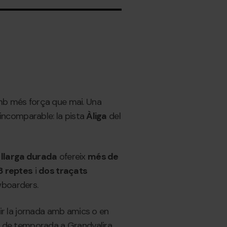
b més força que mai. Una
 incomparable: la pista
Àliga
del
 llarga durada
ofereix
més de
8 reptes
i
dos traçats
owboarders.
ir la jornada amb amics o en
nal de temporada a Grandvalira.