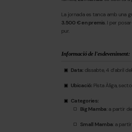
La jornada es tanca amb una gr
3.500 € en premis
. I per posar
pur.
Informació de l'esdeveniment:
Data:
dissabte, 4 d’abril de
Ubicació:
Pista Àliga, secto
Categories:
Big Mamba
: a partir d
Small Mamba
: a parti