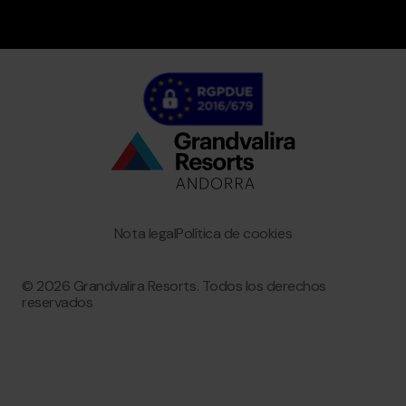
Bottom
menu
Granvalira
Nota legal
Política de cookies
© 2026 Grandvalira Resorts. Todos los derechos
reservados