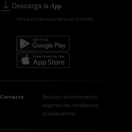
Descarga la
App
Ahora, lo más importante en tu bolsillo
Menú
del
peu
Contacta
Petición de información,
-
sugerencias, incidencias,
grandvalira.com
presupuestos...