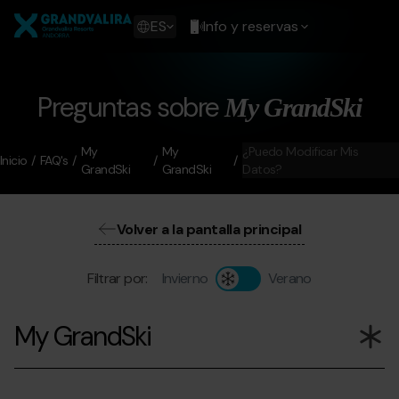
Pasar
Grandvalira
al
Show
ES
Info y reservas
contenido
available
principal
languages
Mostrar
mensaje
Preguntas sobre
My GrandSki
My
My
¿Puedo Modificar Mis
Inicio
FAQ's
GrandSki
GrandSki
Datos?
Volver a la pantalla principal
Filtrar por:
Invierno
Verano
My GrandSki