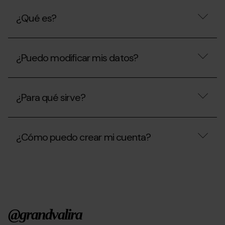
¿Qué es?
¿Qué
es?
¿Puedo modificar mis datos?
¿Puedo
modificar
¿Para qué sirve?
mis
datos?
¿Para
qué
¿Cómo puedo crear mi cuenta?
sirve?
¿Cómo
puedo
crear
mi
cuenta?
@grandvalira